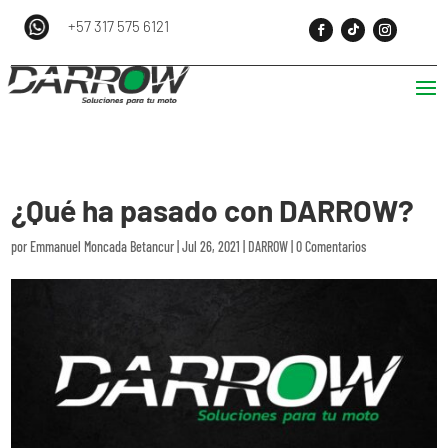
+57 317 575 6121
¿Qué ha pasado con DARROW?
por
Emmanuel Moncada Betancur
|
Jul 26, 2021
|
DARROW
|
0 Comentarios