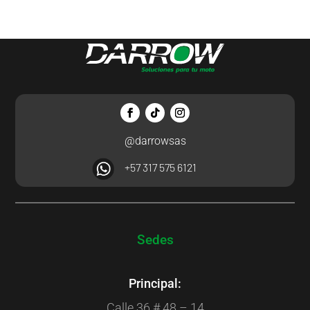
@darrowsas
+57 317 575 6121
Sedes
Principal:
Calle 36 # 48 – 14