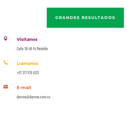
GRANDES RESULTADOS

Visítanos
Calle 36 48-14 Medellín

Llámanos
+57 317 575 6121

E-mail
darrow@darrow.com.co