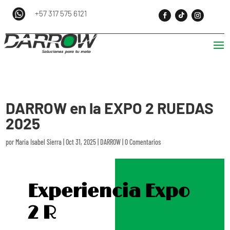
+57 317 575 6121
DARROW en la EXPO 2 RUEDAS
2025
por
Maria Isabel Sierra
|
Oct 31, 2025
|
DARROW
|
0 Comentarios
Experiencia Expo
2 R