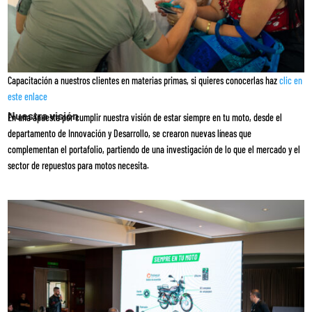
Capacitación a nuestros clientes en materias primas, si quieres conocerlas haz
clic en
este enlace
Nuestra visión
En una apuesta por cumplir nuestra visión de estar siempre en tu moto, desde el
departamento de Innovación y Desarrollo, se crearon nuevas líneas que
complementan el portafolio, partiendo de una investigación de lo que el mercado y el
sector de repuestos para motos necesita.